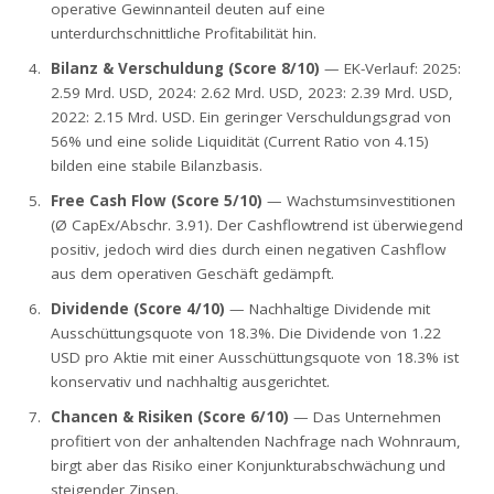
operative Gewinnanteil deuten auf eine
unterdurchschnittliche Profitabilität hin.
Bilanz & Verschuldung (Score 8/10)
— EK-Verlauf: 2025:
2.59 Mrd. USD, 2024: 2.62 Mrd. USD, 2023: 2.39 Mrd. USD,
2022: 2.15 Mrd. USD. Ein geringer Verschuldungsgrad von
56% und eine solide Liquidität (Current Ratio von 4.15)
bilden eine stabile Bilanzbasis.
Free Cash Flow (Score 5/10)
— Wachstumsinvestitionen
(Ø CapEx/Abschr. 3.91). Der Cashflowtrend ist überwiegend
positiv, jedoch wird dies durch einen negativen Cashflow
aus dem operativen Geschäft gedämpft.
Dividende (Score 4/10)
— Nachhaltige Dividende mit
Ausschüttungsquote von 18.3%. Die Dividende von 1.22
USD pro Aktie mit einer Ausschüttungsquote von 18.3% ist
konservativ und nachhaltig ausgerichtet.
Chancen & Risiken (Score 6/10)
— Das Unternehmen
profitiert von der anhaltenden Nachfrage nach Wohnraum,
birgt aber das Risiko einer Konjunkturabschwächung und
steigender Zinsen.