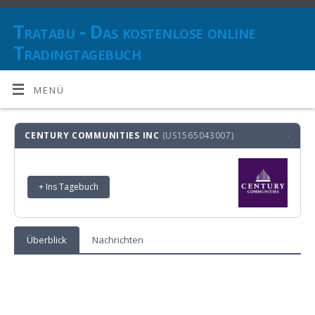
Tratabu - Das kostenlose online
Tradingtagebuch
DOKUMENTIEREN SIE IHRE TRANSAKTIONEN UND BEHALTEN SIE
DEN ÜBERBLICK ÜBER IHRE ANLAGESTRATEGIE(N)
MENÜ
CENTURY COMMUNITIES INC
(US1565043007)
·
+ Ins Tagebuch
Überblick
Nachrichten