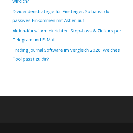
wirklich?
Dividendenstrategie für Einsteiger: So baust du
passives Einkommen mit Aktien auf
Aktien-Kursalarm einrichten: Stop-Loss & Zielkurs per
Telegram und E-Mail
Trading Journal Software im Vergleich 2026: Welches
Tool passt zu dir?