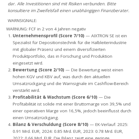
dar. Alle Investitionen sind mit Risiken verbunden. Bitte
konsultiere im Zweifelsfall einen unabhängigen Finanzberater.
WARNSIGNALE:
WARNUNG: FCF in 2 von 4 Jahren negativ
Unternehmensprofil (Score 7/10)
— AIXTRON SE ist ein
Spezialist für Depositionstechnik für die Halbleiterindustrie
mit globaler Präsenz und einem diversifizierten
Produktportfolio, das in Forschung und Produktion
eingesetzt wird.
Bewertung (Score 2/10)
— Die Bewertung weist einen
hohen KGV und KBV auf, was durch den aktuellen
Umsatzrückgang und die Warnsignale im Cashflow-Bereich
verstärkt wird.
Profitabilität & Wachstum (Score 6/10)
— Die
Profitabilität ist solide mit einer Bruttomarge von 39,5% und
einer operativen Marge von 16,5%, jedoch beeinflusst durch
einen Umsatzrückgang.
Bilanz & Verschuldung (Score 8/10)
— EK-Verlauf: 2025:
0.91 Mrd. EUR, 2024: 0.85 Mrd. EUR, 2023: 0.78 Mrd. EUR,
2022: 0.66 Mrd. EUR. Die Bilanz zeigt eine geringe