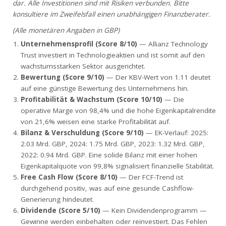
dar. Alle Investitionen sind mit Risiken verbunden. Bitte
konsultiere im Zweifelsfall einen unabhängigen Finanzberater.
(Alle monetären Angaben in GBP)
Unternehmensprofil (Score 8/10)
— Allianz Technology
Trust investiert in Technologieaktien und ist somit auf den
wachstumsstarken Sektor ausgerichtet.
Bewertung (Score 9/10)
— Der KBV-Wert von 1.11 deutet
auf eine günstige Bewertung des Unternehmens hin.
Profitabilität & Wachstum (Score 10/10)
— Die
operative Marge von 98,4% und die hohe Eigenkapitalrendite
von 21,6% weisen eine starke Profitabilität auf.
Bilanz & Verschuldung (Score 9/10)
— EK-Verlauf: 2025:
2.03 Mrd. GBP, 2024: 1.75 Mrd. GBP, 2023: 1.32 Mrd. GBP,
2022: 0.94 Mrd. GBP. Eine solide Bilanz mit einer hohen
Eigenkapitalquote von 99,8% signalisiert finanzielle Stabilität.
Free Cash Flow (Score 8/10)
— Der FCF-Trend ist
durchgehend positiv, was auf eine gesunde Cashflow-
Generierung hindeutet.
Dividende (Score 5/10)
— Kein Dividendenprogramm —
Gewinne werden einbehalten oder reinvestiert. Das Fehlen