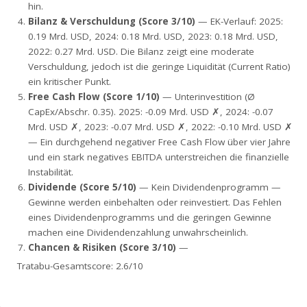
hin.
Bilanz & Verschuldung (Score 3/10)
— EK-Verlauf: 2025:
0.19 Mrd. USD, 2024: 0.18 Mrd. USD, 2023: 0.18 Mrd. USD,
2022: 0.27 Mrd. USD. Die Bilanz zeigt eine moderate
Verschuldung, jedoch ist die geringe Liquidität (Current Ratio)
ein kritischer Punkt.
Free Cash Flow (Score 1/10)
— Unterinvestition (Ø
CapEx/Abschr. 0.35). 2025: -0.09 Mrd. USD ✗, 2024: -0.07
Mrd. USD ✗, 2023: -0.07 Mrd. USD ✗, 2022: -0.10 Mrd. USD ✗
— Ein durchgehend negativer Free Cash Flow über vier Jahre
und ein stark negatives EBITDA unterstreichen die finanzielle
Instabilität.
Dividende (Score 5/10)
— Kein Dividendenprogramm —
Gewinne werden einbehalten oder reinvestiert. Das Fehlen
eines Dividendenprogramms und die geringen Gewinne
machen eine Dividendenzahlung unwahrscheinlich.
Chancen & Risiken (Score 3/10)
—
Tratabu-Gesamtscore: 2.6/10