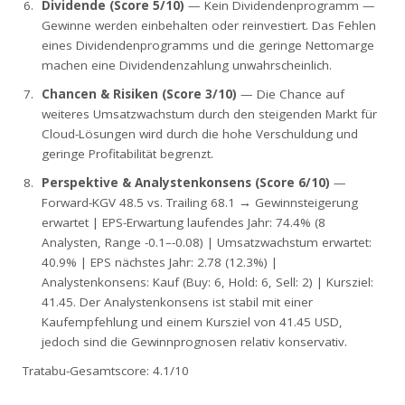
Dividende (Score 5/10)
— Kein Dividendenprogramm —
Gewinne werden einbehalten oder reinvestiert. Das Fehlen
eines Dividendenprogramms und die geringe Nettomarge
machen eine Dividendenzahlung unwahrscheinlich.
Chancen & Risiken (Score 3/10)
— Die Chance auf
weiteres Umsatzwachstum durch den steigenden Markt für
Cloud-Lösungen wird durch die hohe Verschuldung und
geringe Profitabilität begrenzt.
Perspektive & Analystenkonsens (Score 6/10)
—
Forward-KGV 48.5 vs. Trailing 68.1 → Gewinnsteigerung
erwartet | EPS-Erwartung laufendes Jahr: 74.4% (8
Analysten, Range -0.1–-0.08) | Umsatzwachstum erwartet:
40.9% | EPS nächstes Jahr: 2.78 (12.3%) |
Analystenkonsens: Kauf (Buy: 6, Hold: 6, Sell: 2) | Kursziel:
41.45. Der Analystenkonsens ist stabil mit einer
Kaufempfehlung und einem Kursziel von 41.45 USD,
jedoch sind die Gewinnprognosen relativ konservativ.
Tratabu-Gesamtscore: 4.1/10