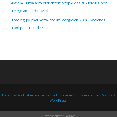
Aktien-Kursalarm einrichten: Stop-Loss & Zielkurs per
Telegram und E-Mail
Trading Journal Software im Vergleich 2026: Welches
Tool passt zu dir?
Tratabu – Das kostenlose online Tradingtagebuch
| Präsentiert von
Mantra
&
WordPress.
Datenschutzerklärung