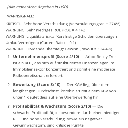
(Alle monetären Angaben in USD)
WARNSIGNALE:
KRITISCH: Sehr hohe Verschuldung (Verschuldungsgrad = 374%)
WARNUNG: Sehr niedriges ROE (ROE = 4.1%)
WARNUNG: Liquiditätsrisiko (Kurzfristige Schulden übersteigen
Umlaufvermögen) (Current Ratio = 0.1)
WARNUNG: Dividende übersteigt Gewinn (Payout = 124.4%)
Unternehmensprofil (Score 4/10)
— Arbor Realty Trust
ist ein REIT, das sich auf strukturierten Finanzanlagen im
Immobiliensektor konzentriert und somit eine moderate
Risikobereitschaft erfordert.
Bewertung (Score 3/10)
— Der KGV liegt über dem
langfristigen Durchschnitt, kombiniert mit einem KBV von
unter 1 deutet dies auf eine Überbewertung hin.
Profitabilität & Wachstum (Score 2/10)
— Die
schwache Profitabilität, insbesondere durch einen niedrigen
ROE und hohe Verschuldung, sowie ein negativer
Gewinnwachstum, sind kritische Punkte.