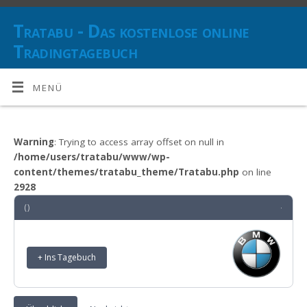
Tratabu - Das kostenlose online
Tradingtagebuch
DOKUMENTIEREN SIE IHRE TRANSAKTIONEN UND BEHALTEN SIE
DEN ÜBERBLICK ÜBER IHRE ANLAGESTRATEGIE(N)
MENÜ
Warning
: Trying to access array offset on null in
/home/users/tratabu/www/wp-
content/themes/tratabu_theme/Tratabu.php
on line
2928
()
·
+ Ins Tagebuch