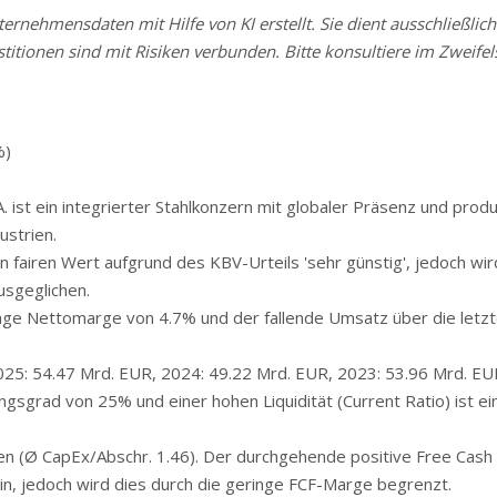
rnehmensdaten mit Hilfe von KI erstellt. Sie dient ausschließlich
stitionen sind mit Risiken verbunden. Bitte konsultiere im Zweifels
%)
. ist ein integrierter Stahlkonzern mit globaler Präsenz und produ
ustrien.
fairen Wert aufgrund des KBV-Urteils 'sehr günstig', jedoch wir
usgeglichen.
ge Nettomarge von 4.7% und der fallende Umsatz über die letzt
25: 54.47 Mrd. EUR, 2024: 49.22 Mrd. EUR, 2023: 53.96 Mrd. EU
gsgrad von 25% und einer hohen Liquidität (Current Ratio) ist ein
en (Ø CapEx/Abschr. 1.46). Der durchgehende positive Free Cash
in, jedoch wird dies durch die geringe FCF-Marge begrenzt.