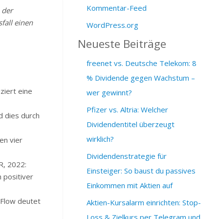
Kommentar-Feed
 der
fall einen
WordPress.org
Neueste Beiträge
freenet vs. Deutsche Telekom: 8
% Dividende gegen Wachstum –
ziert eine
wer gewinnt?
Pfizer vs. Altria: Welcher
d dies durch
Dividendentitel überzeugt
wirklich?
en vier
Dividendenstrategie für
R, 2022:
Einsteiger: So baust du passives
 positiver
Einkommen mit Aktien auf
 Flow deutet
Aktien-Kursalarm einrichten: Stop-
Loss & Zielkurs per Telegram und