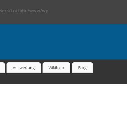
sers/tratabu/www/wp-
Auswertung
Wikifolio
Blog