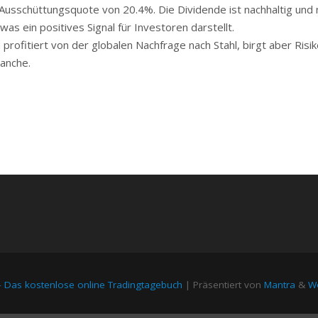
usschüttungsquote von 20.4%. Die Dividende ist nachhaltig und 
 ein positives Signal für Investoren darstellt.
fitiert von der globalen Nachfrage nach Stahl, birgt aber Risik
anche.
– Das kostenlose online Tradingtagebuch
| Präsentiert von
Mantra
&
Wo