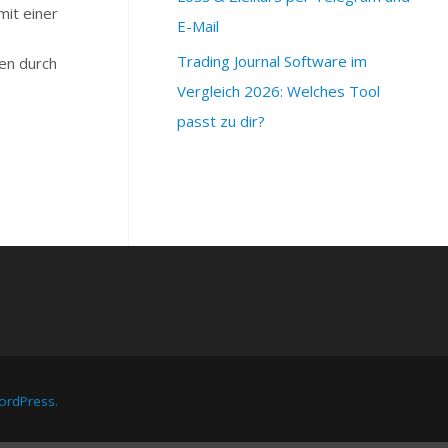
mit einer
E-Mail
Trading Journal Software im
en durch
Vergleich 2026: Welches Tool
passt zu dir?
rdPress.