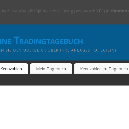
 user 'tratabu_db1'@'localhost' (using password: YES) in
/home/u
line Tradingtagebuch
N SIE DEN ÜBERBLICK ÜBER IHRE ANLAGESTRATEGIE(N)
Kennzahlen
Mein-Tagebuch
Kennzahlen im Tagebuch