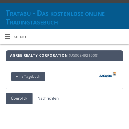
Tratabu - Das kostenlose online
Tradingtagebuch
DOKUMENTIEREN SIE IHRE TRANSAKTIONEN UND BEHALTEN SIE
DEN ÜBERBLICK ÜBER IHRE ANLAGESTRATEGIE(N)
MENÜ
AGREE REALTY CORPORATION
(US0084921008)
·
+ Ins Tagebuch
Überblick
Nachrichten