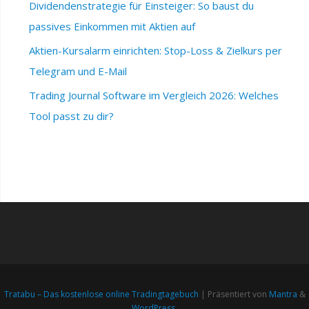
Dividendenstrategie für Einsteiger: So baust du
passives Einkommen mit Aktien auf
Aktien-Kursalarm einrichten: Stop-Loss & Zielkurs per
Telegram und E-Mail
Trading Journal Software im Vergleich 2026: Welches
Tool passt zu dir?
Tratabu – Das kostenlose online Tradingtagebuch
| Präsentiert von
Mantra
&
WordPress.