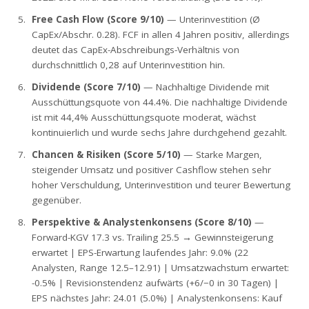
Free Cash Flow (Score 9/10)
— Unterinvestition (Ø
CapEx/Abschr. 0.28). FCF in allen 4 Jahren positiv, allerdings
deutet das CapEx-Abschreibungs-Verhältnis von
durchschnittlich 0,28 auf Unterinvestition hin.
Dividende (Score 7/10)
— Nachhaltige Dividende mit
Ausschüttungsquote von 44.4%. Die nachhaltige Dividende
ist mit 44,4% Ausschüttungsquote moderat, wächst
kontinuierlich und wurde sechs Jahre durchgehend gezahlt.
Chancen & Risiken (Score 5/10)
— Starke Margen,
steigender Umsatz und positiver Cashflow stehen sehr
hoher Verschuldung, Unterinvestition und teurer Bewertung
gegenüber.
Perspektive & Analystenkonsens (Score 8/10)
—
Forward-KGV 17.3 vs. Trailing 25.5 → Gewinnsteigerung
erwartet | EPS-Erwartung laufendes Jahr: 9.0% (22
Analysten, Range 12.5–12.91) | Umsatzwachstum erwartet:
-0.5% | Revisionstendenz aufwärts (+6/−0 in 30 Tagen) |
EPS nächstes Jahr: 24.01 (5.0%) | Analystenkonsens: Kauf