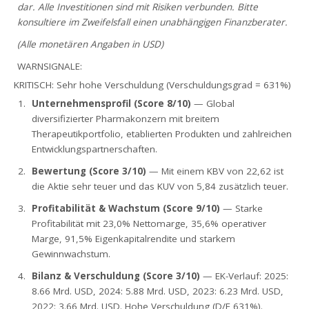
dar. Alle Investitionen sind mit Risiken verbunden. Bitte
konsultiere im Zweifelsfall einen unabhängigen Finanzberater.
(Alle monetären Angaben in USD)
WARNSIGNALE:
KRITISCH: Sehr hohe Verschuldung (Verschuldungsgrad = 631%)
Unternehmensprofil (Score 8/10)
— Global
diversifizierter Pharmakonzern mit breitem
Therapeutikportfolio, etablierten Produkten und zahlreichen
Entwicklungspartnerschaften.
Bewertung (Score 3/10)
— Mit einem KBV von 22,62 ist
die Aktie sehr teuer und das KUV von 5,84 zusätzlich teuer.
Profitabilität & Wachstum (Score 9/10)
— Starke
Profitabilität mit 23,0% Nettomarge, 35,6% operativer
Marge, 91,5% Eigenkapitalrendite und starkem
Gewinnwachstum.
Bilanz & Verschuldung (Score 3/10)
— EK-Verlauf: 2025:
8.66 Mrd. USD, 2024: 5.88 Mrd. USD, 2023: 6.23 Mrd. USD,
2022: 3.66 Mrd. USD. Hohe Verschuldung (D/E 631%).