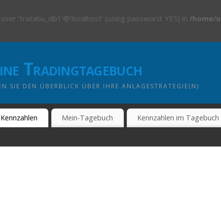
 user 'tratabu_db1'@'localhost' (using password: YES) in
/home/u
line Tradingtagebuch
N SIE DEN ÜBERBLICK ÜBER IHRE ANLAGESTRATEGIE(N)
Kennzahlen
Mein-Tagebuch
Kennzahlen im Tagebuch