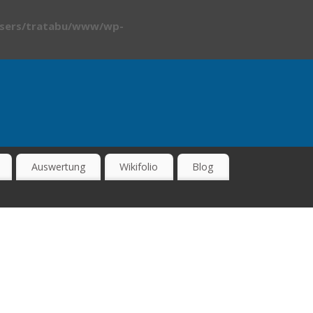
sers/tratabu/www/wp-
Auswertung
Wikifolio
Blog