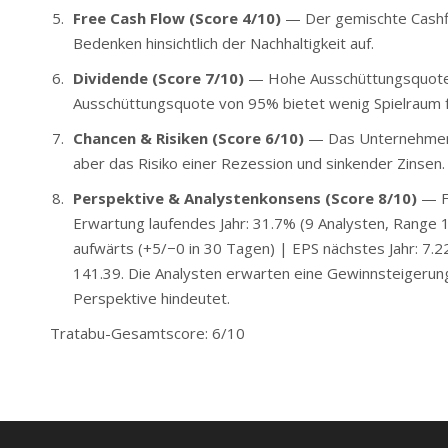
Free Cash Flow (Score 4/10)
— Der gemischte Cashflo
Bedenken hinsichtlich der Nachhaltigkeit auf.
Dividende (Score 7/10)
— Hohe Ausschüttungsquote 
Ausschüttungsquote von 95% bietet wenig Spielraum fü
Chancen & Risiken (Score 6/10)
— Das Unternehmen pr
aber das Risiko einer Rezession und sinkender Zinsen.
Perspektive & Analystenkonsens (Score 8/10)
— Fo
Erwartung laufendes Jahr: 31.7% (9 Analysten, Range
aufwärts (+5/−0 in 30 Tagen) | EPS nächstes Jahr: 7.22 
141.39. Die Analysten erwarten eine Gewinnsteigerung
Perspektive hindeutet.
Tratabu-Gesamtscore: 6/10