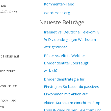
Kommentar-Feed
 der
fall einen
WordPress.org
Neueste Beiträge
freenet vs. Deutsche Telekom: 8
% Dividende gegen Wachstum –
wer gewinnt?
Pfizer vs. Altria: Welcher
t Fokus auf
Dividendentitel überzeugt
wirklich?
ich teure
Dividendenstrategie für
 von 28.3%
Einsteiger: So baust du passives
Einkommen mit Aktien auf
2022: 1.59
Aktien-Kursalarm einrichten: Stop-
en.
Loss & Zielkurs per Telegram und